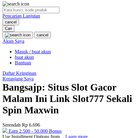
O
Pencarian Lanjutan
Oh Ma Grain
cancel
Okiedog
Cari
cancel
P
Akun Saya
Masuk / buat akun
Peachy
buat akun
Phil & Ted's
Bantuan
Philips Avent
Daftar Keinginan
Keranjang Saya
Pigeon
Bangsajp: Situs Slot Gacor
Playgro
Malam Ini Link Slot777 Sekali
Poled Global
Spin Maxwin
Ponycycle
Serendah
Rp 6.696
Puma
Earn
2.500
-
50.000
Bonus
Pureats
Use Installment Options from
.
Laarn more