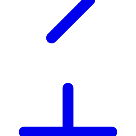
Twistshake
TY Toys
U
V
Veja
Vitaflow
Vtech
W
Waterland
Wellness