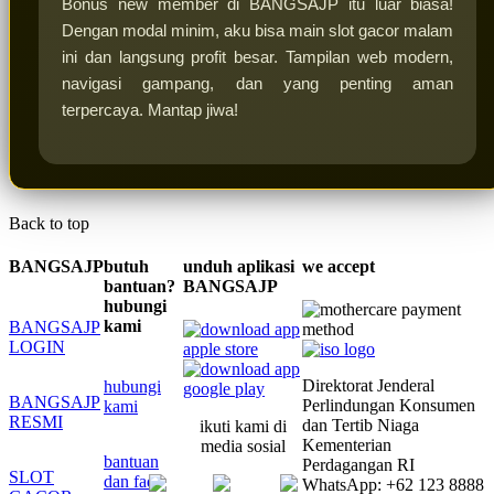
Bonus new member di BANGSAJP itu luar biasa!
Dengan modal minim, aku bisa main slot gacor malam
ini dan langsung profit besar. Tampilan web modern,
navigasi gampang, dan yang penting aman
terpercaya. Mantap jiwa!
Back to top
BANGSAJP
butuh
unduh aplikasi
we accept
bantuan?
BANGSAJP
hubungi
kami
BANGSAJP
LOGIN
Direktorat Jenderal
hubungi
BANGSAJP
Perlindungan Konsumen
kami
RESMI
dan Tertib Niaga
ikuti kami di
Kementerian
media sosial
bantuan
Perdagangan RI
SLOT
dan faq
WhatsApp: +62 123 8888