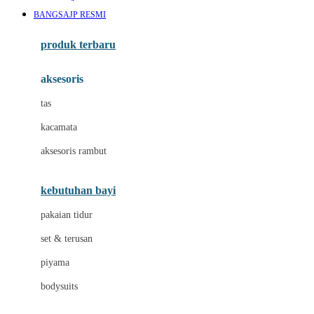
Awan
BANGSAJP RESMI
Azetabio
produk terbaru
B
aksesoris
Baabaasheepz
tas
Babiators
kacamata
Baby Dove
aksesoris rambut
Baby Jogger
Baby Rovega
kebutuhan bayi
Babybee
pakaian tidur
Banana Boat
set & terusan
Banz
piyama
Barbie
bodysuits
Beaba