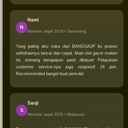
Nami
N
Member sejak 2024 •
Semarang
Yang paling aku suka dari BANGSAJP itu proses
withdrawnya lancar dan cepat. Main slot gacor malam
ini, menang berapapun pasti dibayar! Pelayanan
customer service-nya juga responsif 24 jam.
Recommended banget buat pemula!
Sanji
S
Member sejak 2025 •
Makassar