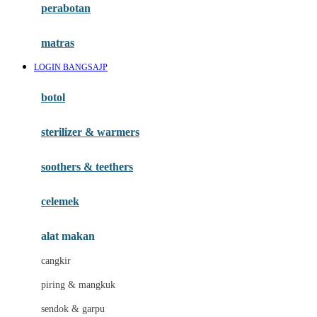
perabotan
Happy Tummy
Hauck
matras
Havaianas
LOGIN BANGSAJP
Hegen
botol
Hot Wheels
sterilizer & warmers
Hybrid
soothers & teethers
I
Inlacta DHA
celemek
Interlac
alat makan
Ivenet
cangkir
J
piring & mangkuk
Jack N Jill
sendok & garpu