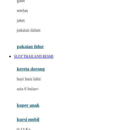
gaun
Dae Organics
setelan
Docare
jaket
Doona
pakaian dalam
Down To Earth
Drew
pakaian tidur
Dr. Brown's
SLOT THAILAND RESMI
E
kereta dorong
ELC
bayi baru lahir
Ergobaby
usia 6 bulan+
Expert Care
koper anak
Ezyroller
kursi mobil
F
0-13 Kg