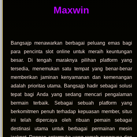
Maxwin
Bangsajp menawarkan berbagai peluang emas bagi
para pencinta slot online untuk meraih keuntungan
besar. Di tengah maraknya pilihan platform yang
tersedia, menemukan satu tempat yang benar-benar
memberikan jaminan kenyamanan dan kemenangan
adalah prioritas utama. Bangsajp hadir sebagai solusi
tepat bagi Anda yang sedang mencari pengalaman
bermain terbaik. Sebagai sebuah platform yang
berkomitmen penuh terhadap kepuasan member, situs
ini telah dipercaya oleh ribuan pemain sebagai
destinasi utama untuk berbagai permainan mesin