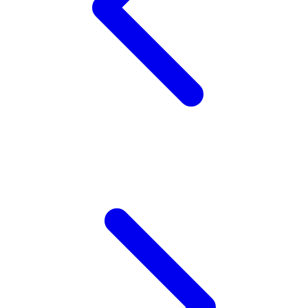
Squishmallows
Starbooks
Stick-O
Stokke
Sudocrem
Sumimo
Sunnylife
Sun-Staches
Swimava
T
Tommee Tippee
Trunki
Tutti Bambini